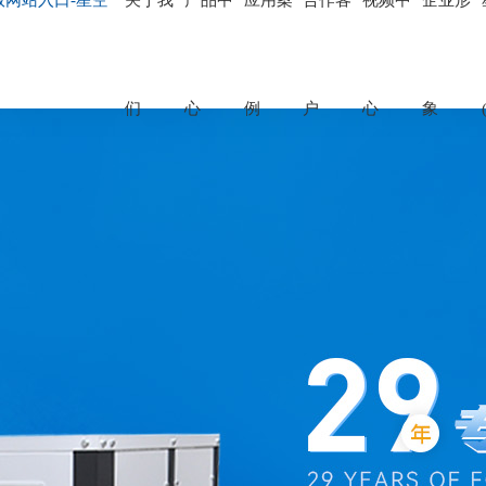
版网站入口-星空
关于我
产品中
应用案
合作客
视频中
企业形
们
心
例
户
心
象