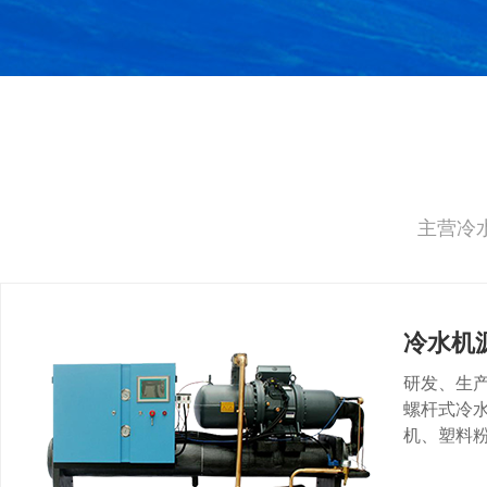
主营冷
冷水机
研发、生
螺杆式冷
机、塑料